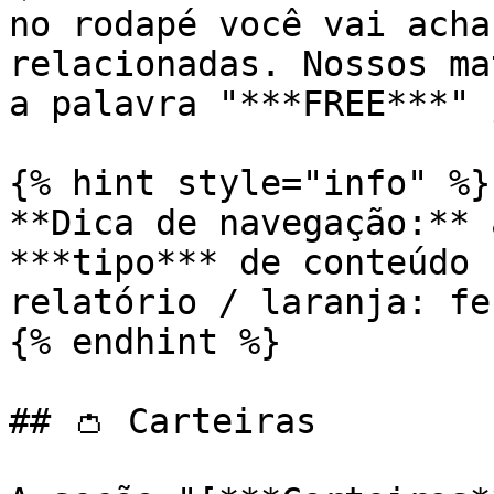
no rodapé você vai acha
relacionadas. Nossos ma
a palavra "***FREE***" 
{% hint style="info" %}

**Dica de navegação:** 
***tipo*** de conteúdo 
relatório / laranja: fe
{% endhint %}

## 👛 Carteiras
