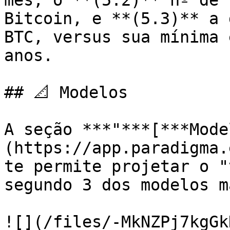
mês; o **(5.2)** nº de 
Bitcoin, e **(5.3)** a 
BTC, versus sua mínima 
anos.

## 📐 Modelos

A seção ***"***[***Mode
(https://app.paradigma.
te permite projetar o "
segundo 3 dos modelos m
![](/files/-MkNZPj7kgGk