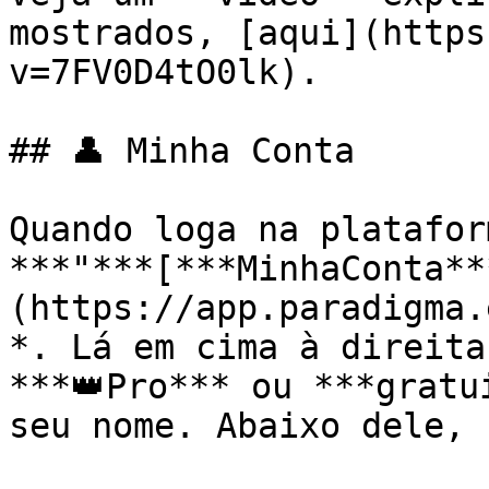
mostrados, [aqui](https
v=7FV0D4tO0lk).

## 👤 Minha Conta

Quando loga na platafor
***"***[***MinhaConta**
(https://app.paradigma.
*. Lá em cima à direita
***👑Pro*** ou ***gratu
seu nome. Abaixo dele, 