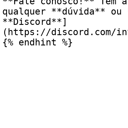
**Fale conosco!** Tem a
qualquer **dúvida** ou 
**Discord**]
(https://discord.com/in