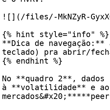
![](/files/-MkNZyR-GyxX
{% hint style="info" %}

**Dica de navegação:** a
teclado) pra abrir/fech
{% endhint %}

No **quadro 2**, dados 
à **volatilidade** e ao
mercados&#x20;*****peer