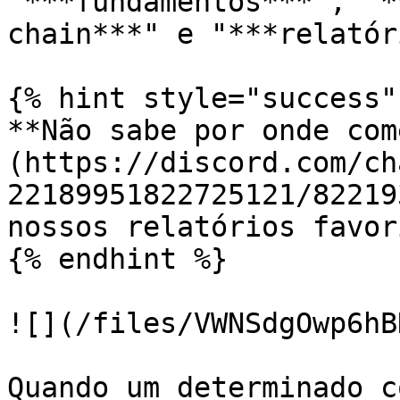
"***fundamentos***", "*
chain***" e "***relatór
{% hint style="success" 
**Não sabe por onde com
(https://discord.com/ch
22189951822725121/82219
nossos relatórios favor
{% endhint %}

![](/files/VWNSdgOwp6hB
Quando um determinado c