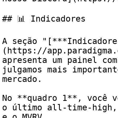
## 📊 Indicadores

A seção "[***Indicadore
(https://app.paradigma.
apresenta um painel com
julgamos mais important
mercado.

No **quadro 1**, você v
o último all-time-high,
e o MVRV.
