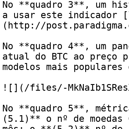
No **quadro 3**, um his
a usar este indicador [
(http://post.paradigma.
No **quadro 4**, um pan
atual do BTC ao preço p
modelos mais populares 
![](/files/-MkNaIb1SRes
No **quadro 5**, métric
(5.1)** o nº de moedas 